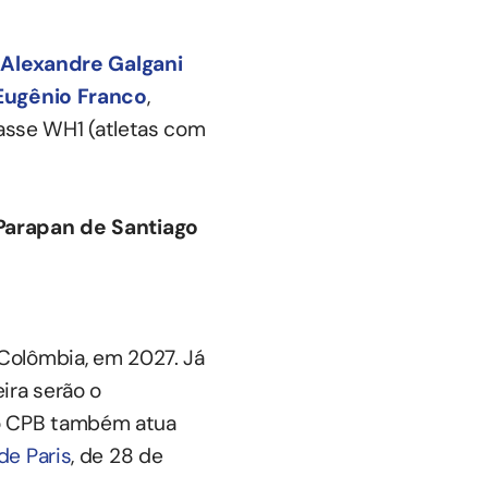
a
Alexandre Galgani
Eugênio Franco
,
lasse WH1 (atletas com
 Parapan de Santiago
Colômbia, em 2027. Já
ira serão o
o CPB também atua
de Paris
, de 28 de