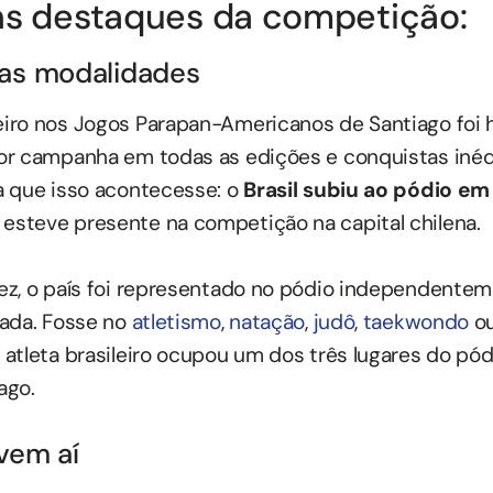
ns destaques da competição:
 as modalidades
ro nos Jogos Parapan-Americanos de Santiago foi h
r campanha em todas as edições e conquistas inédi
a que isso acontecesse: o
Brasil subiu ao pódio em
esteve presente na competição na capital chilena.
ez, o país foi representado no pódio independente
tada. Fosse no
atletismo
,
natação
,
judô
,
taekwondo
ou
atleta brasileiro ocupou um dos três lugares do pó
ago.
vem aí