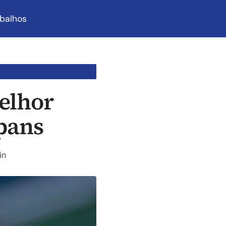
balhos
elhor
pans
in