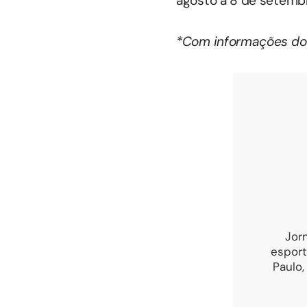
agosto a 8 de setemb
*Com informações do 
Jor
esport
Paulo,