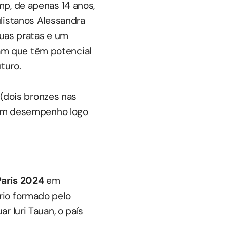
mp, de apenas 14 anos,
listanos Alessandra
duas pratas e um
am que têm potencial
turo.
 (dois bronzes nas
 bom desempenho logo
Paris 2024
em
rio formado pelo
r Iuri Tauan, o país