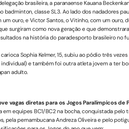
delegação brasileira, a paranaense Kauana Beckenka
no badminton, classe SL3. Ao lado dos nadadores pau
m um ouro, e Victor Santos, o Vitinho, com um ouro, 
que surgiram como nova geração e que demonstrar
ultados na história do paradesporto brasileiro no fu
 carioca Sophia Kelmer, 15, subiu ao pódio três vezes
 individual) e também foi outra atleta jovem a ter
apan adulto.
ove vagas diretas para os Jogos Paralímpicos de 
a em equipes BC1/BC2 na bocha, conquistada pelo t
, pela pernambucana Andreza Oliveira e pelo potigua
assificações para os Jogos do ano que vem: