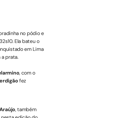
bradinha no pódio e
32s10. Ela bateu o
onquistado em Lima
a prata.
elarmino
, com o
Perdigão
fez
 Araújo
, também
 nesta edição do