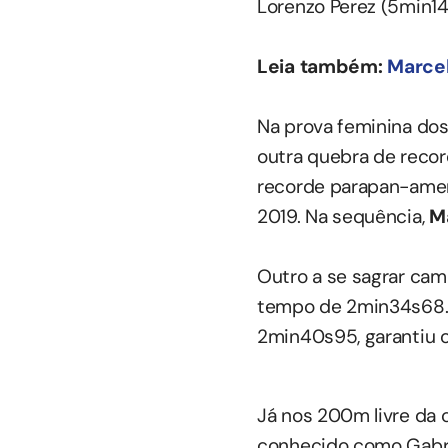
Lorenzo Perez (5min14
Leia também:
Marcel
Na prova feminina dos
outra quebra de reco
recorde parapan-amer
2019. Na sequência,
M
Outro a se sagrar ca
tempo de 2min34s68. 
2min40s95, garantiu o
Já nos 200m livre da
conhecido como Gabri