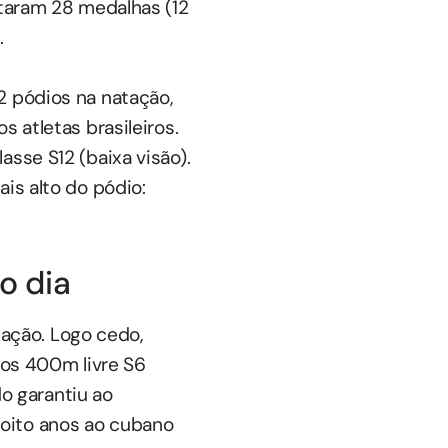
staram 28 medalhas (12
.
2 pódios na natação,
 atletas brasileiros.
asse S12 (baixa visão).
is alto do pódio:
o dia
ação. Logo cedo,
nos 400m livre S6
o garantiu ao
oito anos ao cubano