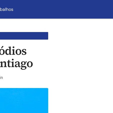
balhos
ódios
antiago
in