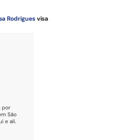
sa Rodrigues
visa
 por
 em São
 e ali.