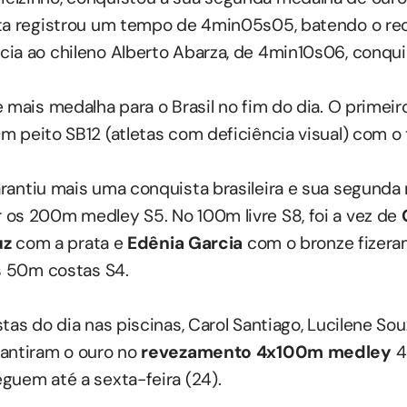
eta registrou um tempo de 4min05s05, batendo o re
ia ao chileno Alberto Abarza, de 4min10s06, conqu
 mais medalha para o Brasil no fim do dia. O primei
m peito SB12 (atletas com deficiência visual) com o
rantiu mais uma conquista brasileira e sua segunda
os 200m medley S5. No 100m livre S8, foi a vez de
uz
com a prata e
Edênia Garcia
com o bronze fizer
os 50m costas S4.
tas do dia nas piscinas, Carol Santiago, Lucilene So
rantiram o ouro no
revezamento 4x100m medley
4
guem até a sexta-feira (24).