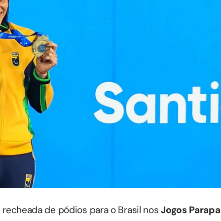
foi recheada de pódios para o Brasil nos
Jogos Parap