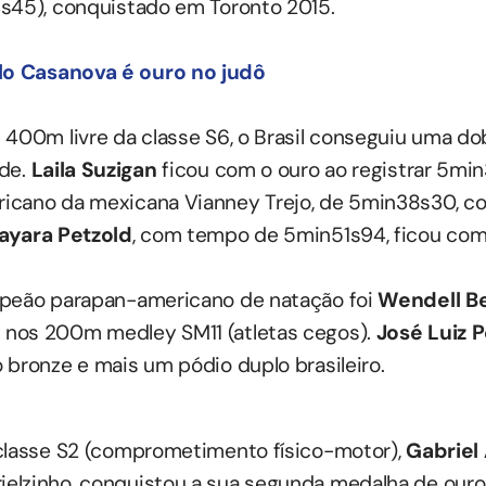
s45), conquistado em Toronto 2015.
o Casanova é ouro no judô
 400m livre da classe S6, o Brasil conseguiu uma do
rde.
Laila Suzigan
ficou com o ouro ao registrar 5min
icano da mexicana Vianney Trejo, de 5min38s30, c
ayara Petzold
, com tempo de 5min51s94, ficou com 
mpeão parapan-americano de natação foi
Wendell B
nos 200m medley SM11 (atletas cegos).
José Luiz 
 bronze e mais um pódio duplo brasileiro.
 classe S2 (comprometimento físico-motor),
Gabriel
elzinho, conquistou a sua segunda medalha de ouro