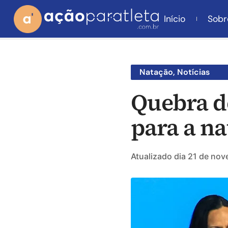
Início
Sobr
Natação
,
Notícias
Quebra d
para a na
Atualizado dia
21 de nov