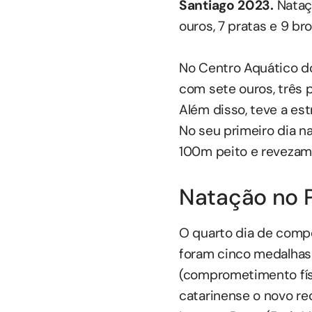
Santiago 2023.
Nataçã
ouros, 7 pratas e 9 br
No Centro Aquático do
com sete ouros, três p
Além disso, teve a est
No seu primeiro dia na
100m peito e revezam
Natação no P
O quarto dia de comp
foram cinco medalhas p
(comprometimento fís
catarinense o novo r